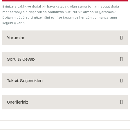
Evinize sıcaklık ve doğal bir hava katacak. Altın sarısı tonları, soyut doğa
manzarasıyla birleşerek salonunuzda huzurlu bir atmosfer yaratacak.
Doğanın büyüleyici güzelliğini evinize taşıyın ve her gün bu manzaranın
keyfini çıkarın.
Yorumlar
Soru & Cevap
Bu ürüne ilk yorumu siz yapın!
Yorum Yaz
Taksit Seçenekleri
Ürün hakkında henüz soru sorulmamış.
Soru Sor
Önerileriniz
Bu ürünün fiyat bilgisi, resim, ürün açıklamalarında ve diğer konularda
yetersiz gördüğünüz noktaları öneri formunu kullanarak tarafımıza
iletebilirsiniz.