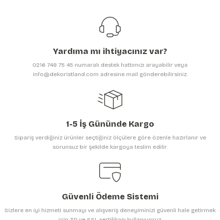
Görüş ve önerileriniz için teşekkür ederiz.
Ürün resmi kalitesiz, bozuk veya görüntülenemiyor.
Ürün açıklamasında eksik bilgiler bulunuyor.
Yardıma mı ihtiyacınız var?
Ürün bilgilerinde hatalar bulunuyor.
0216 748 75 45 numaralı destek hattımızı arayabilir veya
Ürün fiyatı diğer sitelerden daha pahalı.
info@dekoristland.com adresine mail gönderebilirsiniz.
Bu ürüne benzer farklı alternatifler olmalı.
1-5 İş Gününde Kargo
Sipariş verdiğiniz ürünler seçtiğiniz ölçülere göre özenle hazırlanır ve
sorunsuz bir şekilde kargoya teslim edilir.
Gönder
Güvenli Ödeme Sistemi
Sizlere en iyi hizmeti sunmayı ve alışveriş deneyiminizi güvenli hale getirmek
için 3D ve SSL sertifikası kullanıyoruz.