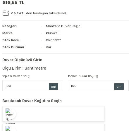
616,55 TL
şkanlı Duvar Kanvası
69,24 TL den başlayan taksitlerle!
Kağıdı
Kategori
Manzara Duvar Kağıdı
Marka
Pluswall
Stok Kodu
DK03C27
Stok Durumu
Var
Duvar Ölçünüzü Girin
Ölçü Birimi: Santimetre
Toplam Duvar Eni
Toplam Duvar Boyu
cm
cm
Basılacak Duvar Kağıdını Seçin