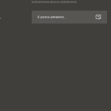
bültenimize abone olabilirsiniz.
r