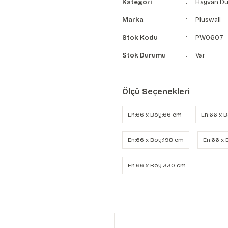
Kategori
Hayvan Du
Marka
Pluswall
Stok Kodu
PW0607
Stok Durumu
Var
Ölçü Seçenekleri
En:66 x Boy:66 cm
En:66 x 
En:66 x Boy:198 cm
En:66 x
En:66 x Boy:330 cm