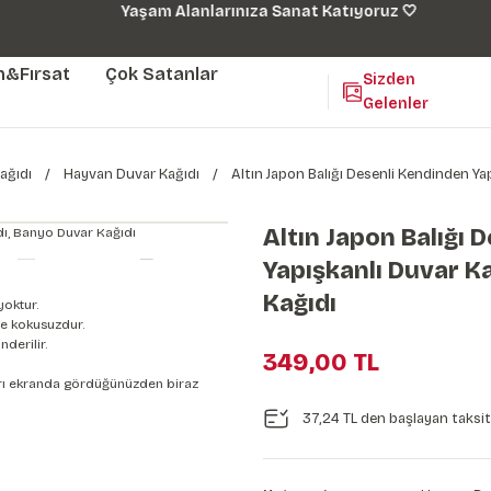
Yaşam Alanlarınıza Sanat Katıyoruz 🤍
m&Fırsat
Çok Satanlar
Sizden
Gelenler
ağıdı
Hayvan Duvar Kağıdı
Altın Japon Balığı Desenli Kendinden Ya
Altın Japon Balığı 
Yapışkanlı Duvar K
Kağıdı
yoktur.
e kokusuzdur.
derilir.
349,00 TL
nları ekranda gördüğünüzden biraz
37,24 TL den başlayan taksitl