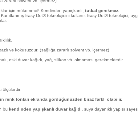
 zararlı solvent vb. içermez)
aklar için mükemmel! Kendinden yapışkanlı,
tutkal gerekmez.
anıtlanmış Easy Dot® teknolojisini kullanır. Easy Dot® teknolojisi, uygu
lar.
klılık.
zlı ve kokusuzdur. (sağlığa zararlı solvent vb. içermez)
alı, eski duvar kağıdı, yağ, silikon vb. olmaması gerekmektedir.
 ölçülerdir.
nün renk tonları ekranda gördüğünüzden biraz farklı olabilir.
an bu
kendinden yapışkanlı duvar kağıdı
, suya dayanıklı yapısı saye
etersiz gördüğünüz noktaları öneri formunu kullanarak tarafımıza iletebilirs
Ürün hakkında henüz soru sorulmamış.
Bu ürüne ilk yorumu siz yapın!