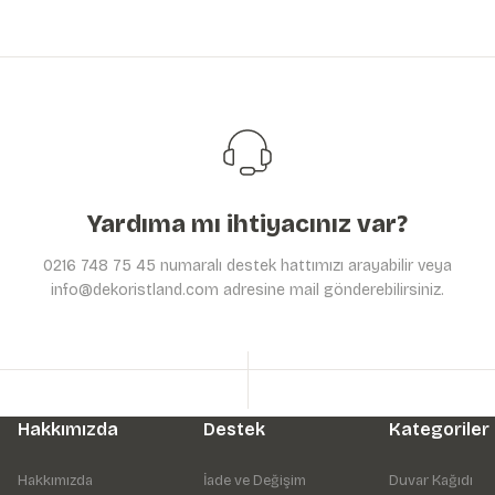
Ürün resmi kalitesiz, bozuk veya görüntülenemiyor.
Ürün açıklamasında eksik bilgiler bulunuyor.
Ürün bilgilerinde hatalar bulunuyor.
Ürün fiyatı diğer sitelerden daha pahalı.
Bu ürüne benzer farklı alternatifler olmalı.
Yardıma mı ihtiyacınız var?
0216 748 75 45 numaralı destek hattımızı arayabilir veya
info@dekoristland.com adresine mail gönderebilirsiniz.
Hakkımızda
Destek
Kategoriler
Hakkımızda
İade ve Değişim
Duvar Kağıdı