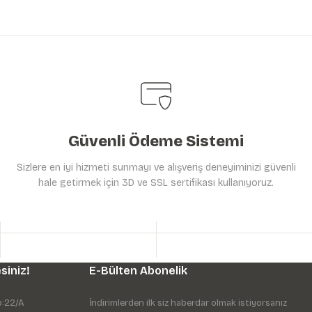
Güvenli Ödeme Sistemi
Sizlere en iyi hizmeti sunmayı ve alışveriş deneyiminizi güvenli
hale getirmek için 3D ve SSL sertifikası kullanıyoruz.
siniz!
E-Bülten Abonelik
o:22/A
İndirimlerden ilk siz haberdar olmak istiyorsanız