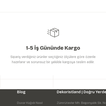
Yorum Yaz
Soru Sor
1-5 İş Gününde Kargo
Sipariş verdiğiniz ürünler seçtiğiniz ölçülere göre özenle
hazırlanır ve sorunsuz bir şekilde kargoya teslim edilir.
Gönder
Blog
Dekoristland | Doğru Yerde
Duvar Kağıdı Nasıl
Zümrütevler Mh. Begonyalık Sk. N