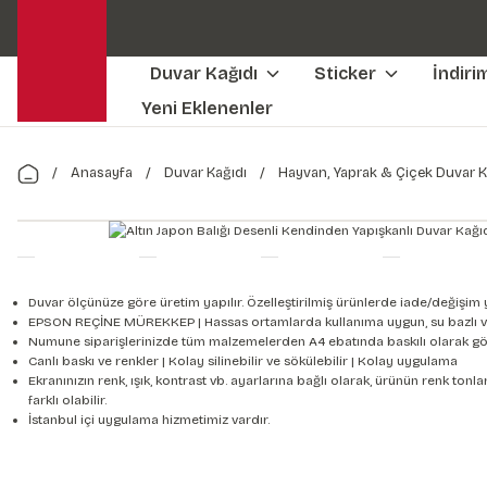
Duvar Kağıdı
Sticker
İndiri
Yeni Eklenenler
Anasayfa
Duvar Kağıdı
Hayvan, Yaprak & Çiçek Duvar K
Duvar ölçünüze göre üretim yapılır. Özelleştirilmiş ürünlerde iade/değişim 
EPSON REÇİNE MÜREKKEP | Hassas ortamlarda kullanıma uygun, su bazlı v
Numune siparişlerinizde tüm malzemelerden A4 ebatında baskılı olarak gön
Canlı baskı ve renkler | Kolay silinebilir ve sökülebilir | Kolay uygulama
Ekranınızın renk, ışık, kontrast vb. ayarlarına bağlı olarak, ürünün renk to
farklı olabilir.
İstanbul içi uygulama hizmetimiz vardır.