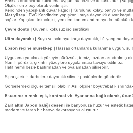
Hassas ortamlarda kullanıma uygun, su bazlı ve kokusuzdur. (Sağlığa
Ölçüler en x boy olarak verilmiştir.
Kendinden yapışkanlı duvar kağıdı | Kurulumu kolay, banyo ve mutf
Mat yüzey |
PVC Kendinden yapışkanlı suya dayanıklı duvar kağıdı. K
sağlar. Yapışkan teknolojisi, yeniden konumlandırmayı da mümkün kı
Çevre dostu |
Güvenli, kokusuz iso sertifikalı.
Ultra dayanıklı |
Suya ve solmaya karşı dayanıklı, b1 yangına dayanı
Epson reçine mürekkep |
Hassas ortamlarda kullanıma uygun, su ba
Uygulama yapılacak yüzeyin pürüzsüz, temiz, tozdan arındırılmış olm
Nemli, pürüzlü, çıkıntılı yüzeylere uygulanması tavsiye edilmez.
Hafif nemli bezle bastırmadan ve ovalamadan silinebilir.
Siparişleriniz darbelere dayanıklı silindir postüplerde gönderilir.
Görsellerdeki ölçüler temsili olabilir. Asıl ölçüler boyut/ebat kısmındaki
Ekranınızın renk, ışık, kontrast vb. Ayarlarına bağlı olarak, ürü
Zarif
altın Japon balığı deseni
ile banyonuza huzur ve estetik kat
modern ve ferah bir banyo dekorasyonu oluşturur.
Bu ürünün fiyat bilgisi, resim, ürün açıklamalarında ve diğer konularda y
Görüş ve önerileriniz için teşekkür ederiz.