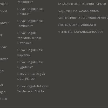
Yapıştırılır?
Kağıdı
34852 Maltepe, İstanbul, Türkiye
Duvar Kağıdı Nasıl
Duvar
Küçükyalı VD | 3200075520
Sökülür?
Kep: ersindeniz.durum@hs01.kep.t
Duvar Kağıdı Nasıl
 Duvar
Ticaret Sicil No: 285526-5
Temizlenir?
Mersis No: 1064211036400001
Duvar Kağıdı
ar
Yapıştırıcısı Nasıl
Hazırlanır?
Duvar
Duvar Kağıdı Nasıl
Kaplanır?
Duvar
Duvar Kağıdı Nasıl
Uygulanır?
ıdı
Salon Duvar Kağıdı
Nasıl Olmalı?
dı
Duvar Kağıdı ile Evinizi
Yenilemenin 5 Yolu
ağıdı
Duvar