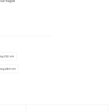
var Kağıdı
Boy:132 cm
 Boy:264 cm