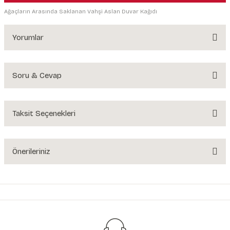
Ağaçların Arasında Saklanan Vahşi Aslan Duvar Kağıdı
Yorumlar
Soru & Cevap
Bu ürüne ilk yorumu siz yapın!
Yorum Yaz
Taksit Seçenekleri
Ürün hakkında henüz soru sorulmamış.
Soru Sor
Önerileriniz
Bu ürünün fiyat bilgisi, resim, ürün açıklamalarında ve diğer konularda
yetersiz gördüğünüz noktaları öneri formunu kullanarak tarafımıza
iletebilirsiniz.
Görüş ve önerileriniz için teşekkür ederiz.
Ürün resmi kalitesiz, bozuk veya görüntülenemiyor.