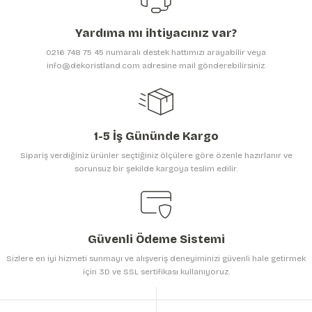
Ürün açıklamasında eksik bilgiler bulunuyor.
Yardıma mı ihtiyacınız var?
Ürün bilgilerinde hatalar bulunuyor.
0216 748 75 45 numaralı destek hattımızı arayabilir veya
Ürün fiyatı diğer sitelerden daha pahalı.
info@dekoristland.com adresine mail gönderebilirsiniz.
Bu ürüne benzer farklı alternatifler olmalı.
1-5 İş Gününde Kargo
Sipariş verdiğiniz ürünler seçtiğiniz ölçülere göre özenle hazırlanır ve
sorunsuz bir şekilde kargoya teslim edilir.
Gönder
Güvenli Ödeme Sistemi
Sizlere en iyi hizmeti sunmayı ve alışveriş deneyiminizi güvenli hale getirmek
için 3D ve SSL sertifikası kullanıyoruz.