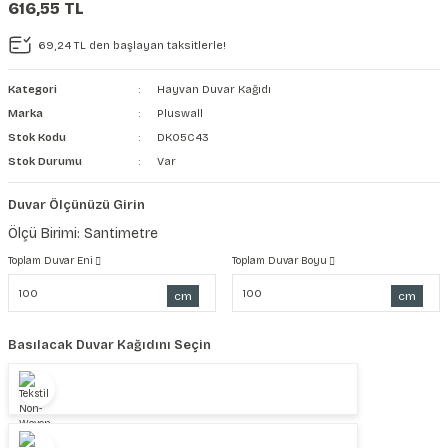
616,55 TL
şkanlı Duvar Kanvası
69,24 TL den başlayan taksitlerle!
Kağıdı
Kategori
Hayvan Duvar Kağıdı
Marka
Pluswall
Stok Kodu
DK05C43
Stok Durumu
Var
Duvar Ölçünüzü Girin
Ölçü Birimi: Santimetre
Toplam Duvar Eni
Toplam Duvar Boyu
cm
cm
Basılacak Duvar Kağıdını Seçin