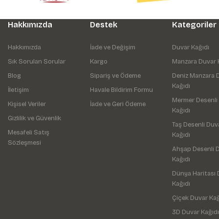
Hakkımızda
Destek
Kategoriler
Hakkımızda
İade ve Değişim
Duvar Kağıdı
Sık Sorulan Sorular
Kargo
Manzara Duvar 
Blog
Sipariş ve Ödeme
Deniz Manzara 
Kağıdı
İletişim
Havale Bildirim Formu
Mermer Desenli
Kişisel Veriler
İade ve Geri Ödeme
Kağıdı
Gizlilik ve Güvenlik
Taş Desenli Duv
Mesafeli Satış
Kağıdı
Sözleşmesi
Ahşap Desenli 
Kağıdı
Dünya Haritası 
Kağıdı
Çiçek Duvar Kağ
3D Duvar Kağıdı