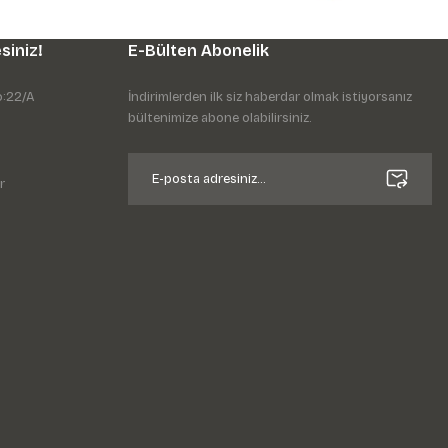
siniz!
E-Bülten Abonelik
o:22/A
İndirimlerden ilk siz haberdar olmak istiyorsanız
bültenimize abone olabilirsiniz.
r