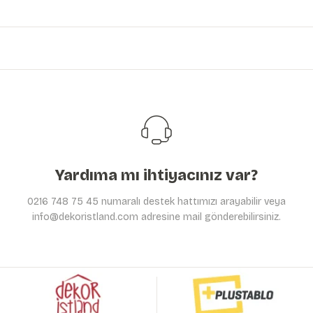
Görüş ve önerileriniz için teşekkür ederiz.
Ürün resmi kalitesiz, bozuk veya görüntülenemiyor.
Ürün açıklamasında eksik bilgiler bulunuyor.
Ürün bilgilerinde hatalar bulunuyor.
Ürün fiyatı diğer sitelerden daha pahalı.
Bu ürüne benzer farklı alternatifler olmalı.
Yardıma mı ihtiyacınız var?
0216 748 75 45 numaralı destek hattımızı arayabilir veya
info@dekoristland.com adresine mail gönderebilirsiniz.