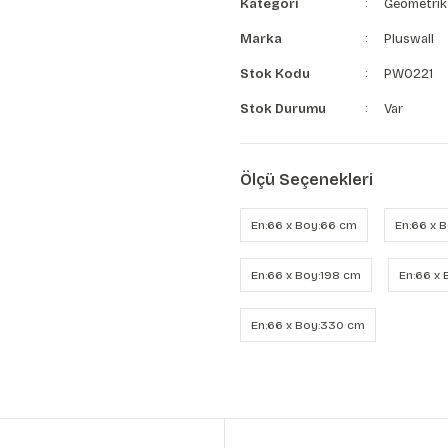
Kategori
Geometrik
Marka
Pluswall
Stok Kodu
PW0221
Stok Durumu
Var
Ölçü Seçenekleri
En:66 x Boy:66 cm
En:66 x 
En:66 x Boy:198 cm
En:66 x
En:66 x Boy:330 cm