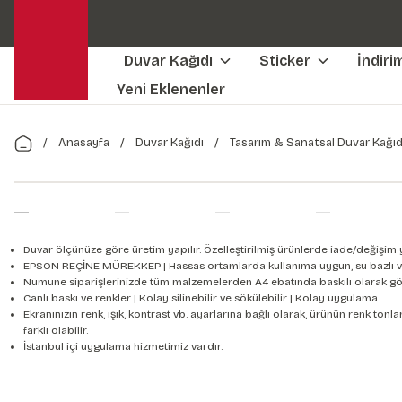
Duvar Kağıdı
Sticker
İndiri
Yeni Eklenenler
Anasayfa
Duvar Kağıdı
Tasarım & Sanatsal Duvar Kağıd
Duvar ölçünüze göre üretim yapılır. Özelleştirilmiş ürünlerde iade/değişim 
EPSON REÇİNE MÜREKKEP | Hassas ortamlarda kullanıma uygun, su bazlı v
Numune siparişlerinizde tüm malzemelerden A4 ebatında baskılı olarak gön
Canlı baskı ve renkler | Kolay silinebilir ve sökülebilir | Kolay uygulama
Ekranınızın renk, ışık, kontrast vb. ayarlarına bağlı olarak, ürünün renk to
farklı olabilir.
İstanbul içi uygulama hizmetimiz vardır.