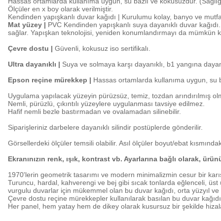
Hassas ortamlarda kullanıma uygun, su bazlı ve kokusuzdur. (Sağlığa
Ölçüler en x boy olarak verilmiştir.
Kendinden yapışkanlı duvar kağıdı | Kurulumu kolay, banyo ve mutf
Mat yüzey |
PVC Kendinden yapışkanlı suya dayanıklı duvar kağıdı. K
sağlar. Yapışkan teknolojisi, yeniden konumlandırmayı da mümkün kı
Çevre dostu |
Güvenli, kokusuz iso sertifikalı.
Ultra dayanıklı |
Suya ve solmaya karşı dayanıklı, b1 yangına dayanı
Epson reçine mürekkep |
Hassas ortamlarda kullanıma uygun, su ba
Uygulama yapılacak yüzeyin pürüzsüz, temiz, tozdan arındırılmış olm
Nemli, pürüzlü, çıkıntılı yüzeylere uygulanması tavsiye edilmez.
Hafif nemli bezle bastırmadan ve ovalamadan silinebilir.
Siparişleriniz darbelere dayanıklı silindir postüplerde gönderilir.
Görsellerdeki ölçüler temsili olabilir. Asıl ölçüler boyut/ebat kısmındaki
Ekranınızın renk, ışık, kontrast vb. Ayarlarına bağlı olarak, ürü
1970'lerin geometrik tasarımı ve modern minimalizmin cesur bir karışı
Turuncu, hardal, kahverengi ve bej gibi sıcak tonlarda eğlenceli, üst 
vurgulu duvarlar için mükemmel olan bu duvar kağıdı, orta yüzyıl ve m
Çevre dostu reçine mürekkepler kullanılarak basılan bu duvar kağıdı
Her panel, hem yatay hem de dikey olarak kusursuz bir şekilde hizala
Bu ürünün fiyat bilgisi, resim, ürün açıklamalarında ve diğer konularda y