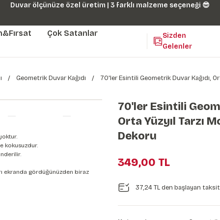
Duvar ölçünüze özel üretim | 3 farklı malzeme seçeneği 😎
m&Fırsat
Çok Satanlar
Sizden
Gelenler
ı
Geometrik Duvar Kağıdı
70'ler Esintili Geometrik Duvar Kağıdı, O
70'ler Esintili Geo
Orta Yüzyıl Tarzı 
Dekoru
yoktur.
e kokusuzdur.
derilir.
349,00 TL
nları ekranda gördüğünüzden biraz
37,24 TL den başlayan taksitl