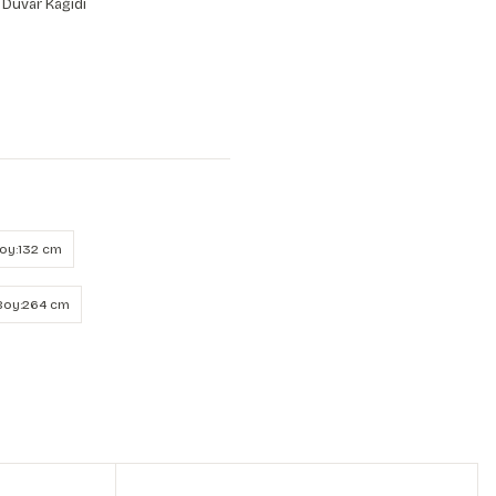
 Duvar Kağıdı
Boy:132 cm
 Boy:264 cm