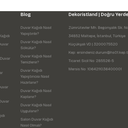
Blog
Dekoristland | Doğru Yerde
Duvar Kağıdı Nasıl
Zümrütevler Mh. Begonyalık Sk. N
Yapıştırılır?
Kağıdı
34852 Maltepe, İstanbul, Türkiye
Duvar Kağıdı Nasıl
Duvar
Küçükyalı VD | 3200075520
Sökülür?
Kep: ersindeniz.durum@hs01.kep.t
Duvar Kağıdı Nasıl
 Duvar
Ticaret Sicil No: 285526-5
Temizlenir?
Mersis No: 1064211036400001
Duvar Kağıdı
ar
Yapıştırıcısı Nasıl
Hazırlanır?
Duvar
Duvar Kağıdı Nasıl
Kaplanır?
Duvar
Duvar Kağıdı Nasıl
Uygulanır?
ıdı
Salon Duvar Kağıdı
Nasıl Olmalı?