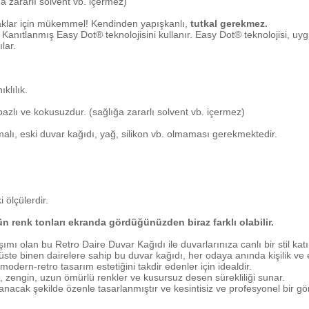
 zararlı solvent vb. içermez)
aklar için mükemmel! Kendinden yapışkanlı,
tutkal gerekmez.
anıtlanmış Easy Dot® teknolojisini kullanır. Easy Dot® teknolojisi, uygu
lar.
klılık.
zlı ve kokusuzdur. (sağlığa zararlı solvent vb. içermez)
alı, eski duvar kağıdı, yağ, silikon vb. olmaması gerekmektedir.
 ölçülerdir.
nün renk tonları ekranda gördüğünüzden biraz farklı olabilir.
mı olan bu Retro Daire Duvar Kağıdı ile duvarlarınıza canlı bir stil katı
üste binen dairelere sahip bu duvar kağıdı, her odaya anında kişilik ve e
odern-retro tasarım estetiğini takdir edenler için idealdir.
, zengin, uzun ömürlü renkler ve kusursuz desen sürekliliği sunar.
nacak şekilde özenle tasarlanmıştır ve kesintisiz ve profesyonel bir gö
etersiz gördüğünüz noktaları öneri formunu kullanarak tarafımıza iletebilirs