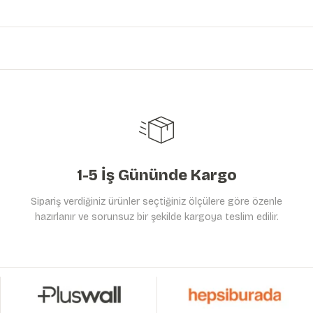
Ürün hakkında henüz soru sorulmamış.
Bu ürüne ilk yorumu siz yapın!
Yorum Yaz
Soru Sor
1-5 İş Gününde Kargo
Sipariş verdiğiniz ürünler seçtiğiniz ölçülere göre özenle
hazırlanır ve sorunsuz bir şekilde kargoya teslim edilir.
Gönder