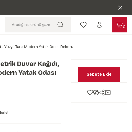
0
rta Yüzyıl Tarzı Modern Yatak Odası Dekoru
metrik Duvar Kağıdı,
Modern Yatak Odası
Sepete Ekle
erle!