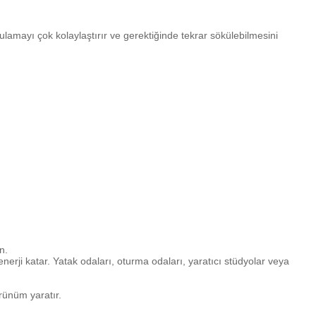
lamayı çok kolaylaştırır ve gerektiğinde tekrar sökülebilmesini
n.
nerji katar. Yatak odaları, oturma odaları, yaratıcı stüdyolar veya
rünüm yaratır.
iniz.