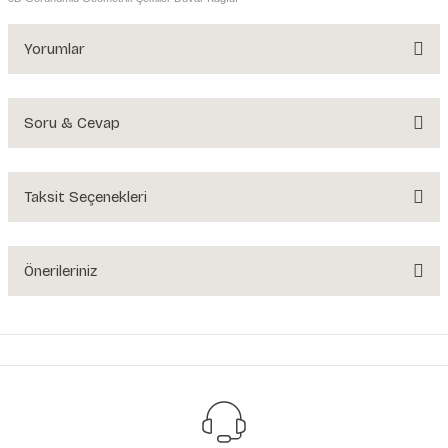
Yorumlar
Soru & Cevap
Bu ürüne ilk yorumu siz yapın!
Yorum Yaz
Taksit Seçenekleri
Ürün hakkında henüz soru sorulmamış.
Soru Sor
Önerileriniz
Bu ürünün fiyat bilgisi, resim, ürün açıklamalarında ve diğer konularda
yetersiz gördüğünüz noktaları öneri formunu kullanarak tarafımıza
iletebilirsiniz.
Görüş ve önerileriniz için teşekkür ederiz.
Ürün resmi kalitesiz, bozuk veya görüntülenemiyor.