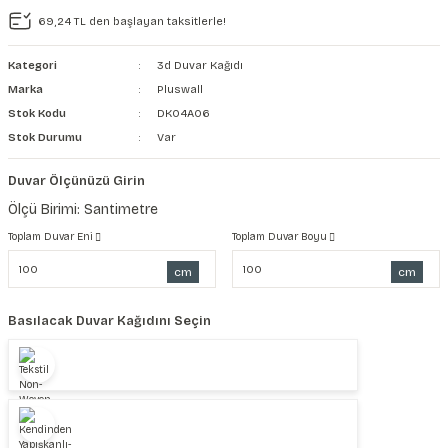
69,24 TL den başlayan taksitlerle!
şkanlı Duvar Kanvası
Kategori
3d Duvar Kağıdı
Kağıdı
Marka
Pluswall
Stok Kodu
DK04A06
Stok Durumu
Var
Duvar Ölçünüzü Girin
Ölçü Birimi: Santimetre
Toplam Duvar Eni
Toplam Duvar Boyu
cm
cm
Basılacak Duvar Kağıdını Seçin