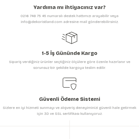
Ürün açıklamasında eksik bilgiler bulunuyor.
Yardıma mı ihtiyacınız var?
Ürün bilgilerinde hatalar bulunuyor.
0216 748 75 45 numaralı destek hattımızı arayabilir veya
Ürün fiyatı diğer sitelerden daha pahalı.
info@dekoristland.com adresine mail gönderebilirsiniz.
Bu ürüne benzer farklı alternatifler olmalı.
1-5 İş Gününde Kargo
Sipariş verdiğiniz ürünler seçtiğiniz ölçülere göre özenle hazırlanır ve
sorunsuz bir şekilde kargoya teslim edilir.
Gönder
Güvenli Ödeme Sistemi
Sizlere en iyi hizmeti sunmayı ve alışveriş deneyiminizi güvenli hale getirmek
için 3D ve SSL sertifikası kullanıyoruz.