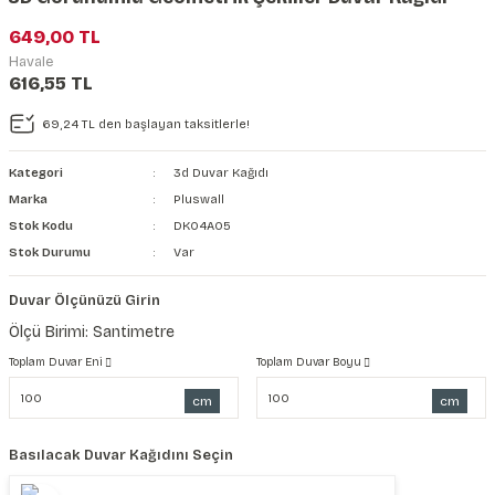
şkanlı Duvar Kanvası
649,00 TL
Havale
Kağıdı
616,55 TL
69,24 TL den başlayan taksitlerle!
Kategori
3d Duvar Kağıdı
Marka
Pluswall
Stok Kodu
DK04A05
Stok Durumu
Var
Duvar Ölçünüzü Girin
Ölçü Birimi: Santimetre
Toplam Duvar Eni
Toplam Duvar Boyu
cm
cm
Basılacak Duvar Kağıdını Seçin