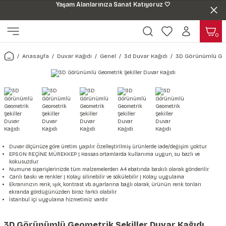
Yaşam Alanlarınıza Sanat Katıyoruz 🤍
Geri Dön
Geri Dön
0
ı
Harita & Şehir Duvar Kağıdı
Hayvan, Yaprak & Çiçek Duvar
Doğa & Manza Duvar Kağıdı
Tasarım & Sanatsal Duvar Ka
Genel
Ahşap, Mermer & Taş Desenli
Kağıdı
Anasayfa
Duvar Kağıdı
Genel
3d Duvar Kağıdı
3D Görünümlü Geo
Duvar Kağıdı
 Duvar Sticker
Dünya Haritası Duvar Kağıdı
Çiçek Duvar Kağıdı
Doğa Duvar Kağıdı
Soyut Duvar Kağıdı
3d Duvar Kağıdı
Mermer Desenli Duvar Kağıdı
Odası Duvar Kağıdı
r Kağıdı Stickeri
Türkiye Serisi Duvar Kağıdı
Yaprak Desenli Duvar Kağıdı
Manzara Duvar Kağıdı
Sanat Duvar Kağıdı
Araba Duvar Kağıdı
Taş Desenli Duvar Kağıdı
 & Çiçek Duvar Kağıdı
ticker
Şehir & Ülke Duvar Kağıdı
Hayvan Duvar Kağıdı
Orman Duvar Kağıdı
Geometrik Duvar Kağıdı
Sağlık Duvar Kağıdı
Ahşap Desenli Duvar Kağıdı
Duvar Kağıdı
r Seti
Tropikal Duvar Kağıdı
Graffiti Duvar Kağıdı
Yiyecek ve İçecek Duvar Kağıdı
Duvar ölçünüze göre üretim yapılır. Özelleştirilmiş ürünlerde iade/değişim yoktur.
Beton Duvar Kağıdı
EPSON REÇİNE MÜREKKEP | Hassas ortamlarda kullanıma uygun, su bazlı ve
kokusuzdur.
tsal Duvar Kağıdı
er Setleri
Deniz Manzara Duvar Kağıdı
Mimari Duvar Kağıdı
Meslekler Duvar Kağıdı
Numune siparişlerinizde tüm malzemelerden A4 ebatında baskılı olarak gönderilir.
Canlı baskı ve renkler | Kolay silinebilir ve sökülebilir | Kolay uygulama
Ekranınızın renk, ışık, kontrast vb. ayarlarına bağlı olarak, ürünün renk tonları
var Sticker Seti
Uzay Duvar Kağıdı
Müzik Duvar Kağıdı
ekranda gördüğünüzden biraz farklı olabilir.
İstanbul içi uygulama hizmetimiz vardır.
& Taş Desenli Duvar Kağıdı
3D Görünümlü Geometrik Şekiller Duvar Kağıdı