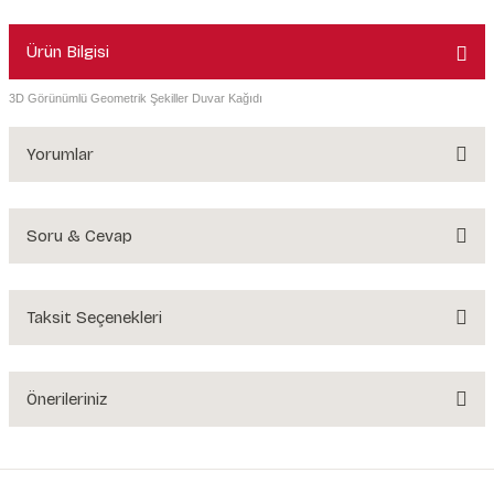
Ürün Bilgisi
3D Görünümlü Geometrik Şekiller Duvar Kağıdı
Yorumlar
Soru & Cevap
Bu ürüne ilk yorumu siz yapın!
Yorum Yaz
Taksit Seçenekleri
Ürün hakkında henüz soru sorulmamış.
Soru Sor
Önerileriniz
Bu ürünün fiyat bilgisi, resim, ürün açıklamalarında ve diğer konularda
yetersiz gördüğünüz noktaları öneri formunu kullanarak tarafımıza
iletebilirsiniz.