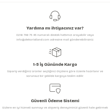
Görüş ve önerileriniz için teşekkür ederiz.
Ürün resmi kalitesiz, bozuk veya görüntülenemiyor.
Ürün açıklamasında eksik bilgiler bulunuyor.
Yardıma mı ihtiyacınız var?
Ürün bilgilerinde hatalar bulunuyor.
0216 748 75 45 numaralı destek hattımızı arayabilir veya
Ürün fiyatı diğer sitelerden daha pahalı.
info@dekoristland.com adresine mail gönderebilirsiniz.
Bu ürüne benzer farklı alternatifler olmalı.
1-5 İş Gününde Kargo
Sipariş verdiğiniz ürünler seçtiğiniz ölçülere göre özenle hazırlanır ve
sorunsuz bir şekilde kargoya teslim edilir.
Gönder
Güvenli Ödeme Sistemi
Sizlere en iyi hizmeti sunmayı ve alışveriş deneyiminizi güvenli hale getirmek