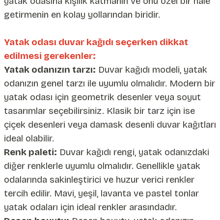
yatak odasına kişilik katmanın ve onu özel bir hale
şkanlı Duvar Kanvası
getirmenin en kolay yollarından biridir.
Kağıdı
Yatak odası duvar kağıdı seçerken dikkat
edilmesi gerekenler:
Yatak odanızın tarzı:
Duvar kağıdı modeli, yatak
odanızın genel tarzı ile uyumlu olmalıdır. Modern bir
yatak odası için geometrik desenler veya soyut
tasarımlar seçebilirsiniz. Klasik bir tarz için ise
çiçek desenleri veya damask desenli duvar kağıtları
ideal olabilir.
Renk paleti:
Duvar kağıdı rengi, yatak odanızdaki
diğer renklerle uyumlu olmalıdır. Genellikle yatak
odalarında sakinleştirici ve huzur verici renkler
tercih edilir. Mavi, yeşil, lavanta ve pastel tonlar
yatak odaları için ideal renkler arasındadır.